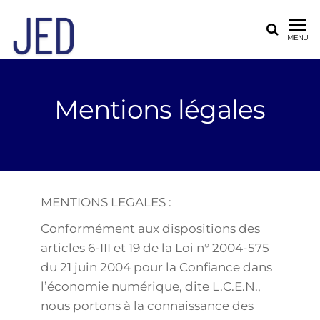
ED394
MENU
JED
Mentions légales
MENTIONS LEGALES :
Conformément aux dispositions des
articles 6-III et 19 de la Loi n° 2004-575
du 21 juin 2004 pour la Confiance dans
l’économie numérique, dite L.C.E.N.,
nous portons à la connaissance des